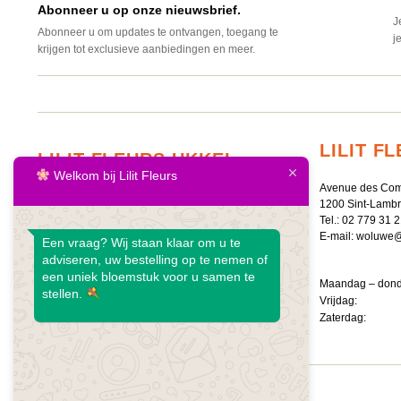
Abonneer u op onze nieuwsbrief.
J
Abonneer u om updates te ontvangen, toegang te
j
krijgen tot exclusieve aanbiedingen en meer.
LILIT 
LILIT FLEURS UKKEL
Welkom bij Lilit Fleurs
Avenue des Com
Brugmannlaan 546,
1200 Sint-Lamb
1180 Ukkel
Tel.:
02 779 31 2
Tel.:
02 376 78 28
E-mail:
woluwe@li
Een vraag? Wij staan klaar om u te
E-mail:
uccle@lilitfleurs.eu
adviseren, uw bestelling op te nemen of
een uniek bloemstuk voor u samen te
Maandag – dond
stellen.
Maandag – zaterdag: 9:00 – 20:00 uur
Vrijdag: 9
Zondag: 10:00 – 18:00 uur
Zaterdag: 9