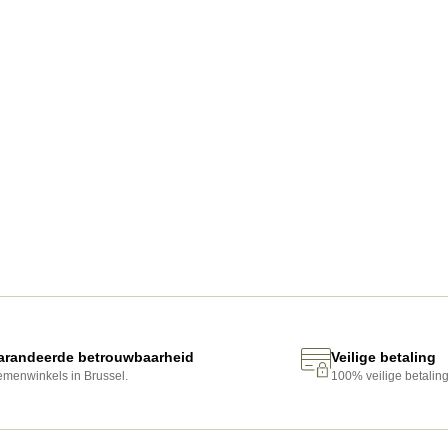
arandeerde betrouwbaarheid
Veilige betaling
emenwinkels in Brussel.
100% veilige betalin