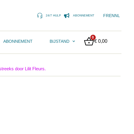
FR
EN
NL
24/7 HULP
ABONNEMENT
0
€
0,00
ABONNEMENT
BIJSTAND
treeks door Lilit Fleurs.