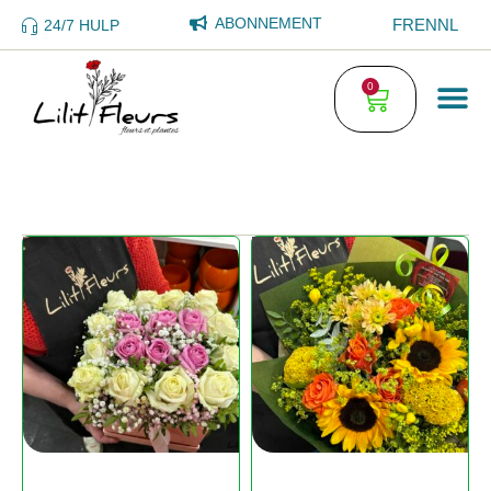
ABONNEMENT
FR
EN
NL
24/7 HULP
0